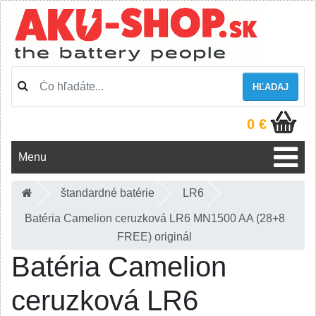
HĽADAJ
0 €
Menu
štandardné batérie
LR6
Batéria Camelion ceruzková LR6 MN1500 AA (28+8
FREE) originál
Batéria Camelion
ceruzková LR6