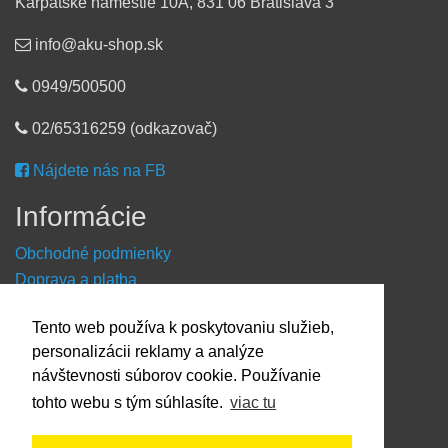
Karpatské námestie 10A, 831 06 Bratislava 3
info@aku-shop.sk
0949/500500
02/65316259 (odkazovač)
Nájdete nás na FB
Informácie
Obchodné podmienky
Doprava a platba
Reklamačný formulár
Tento web používa k poskytovaniu služieb,
Kontaktné údaje
personalizácii reklamy a analýze
O nákupe
návštevnosti súborov cookie. Používanie
tohto webu s tým súhlasíte.
viac tu
Dostupnosť tovaru
O výrobci Powery