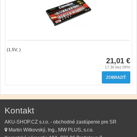
(1,5V, )
21,01 €
17.36
bez DPH
ZOBRAZIŤ
Kontakt
AKU-SHOP.CZ s.r.o. - obchodné zastúpenie pre SR
Martin Witkovský, Ing., MW PLUS, s.r.o.