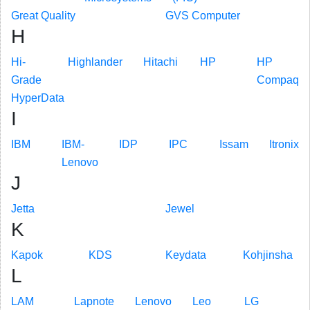
Great Quality
GVS Computer
H
Hi-
Highlander
Hitachi
HP
HP
Grade
Compaq
HyperData
I
IBM
IBM-
IDP
IPC
Issam
Itronix
Lenovo
J
Jetta
Jewel
K
Kapok
KDS
Keydata
Kohjinsha
L
LAM
Lapnote
Lenovo
Leo
LG