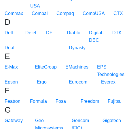
USA
Commax
Compal
Compaq
CompUSA
CTX
D
Dell
Detel
DFI
Diablo
Digital-
DTK
DEC
Dual
Dynasty
E
E-Max
EliteGroup
EMachines
EPS
Technologies
Epson
Ergo
Eurocom
Everex
F
Featron
Formula
Fosa
Freedom
Fujitsu
G
Gateway
Geo
Gericom
Gigatech
Microsystems
(FIC)