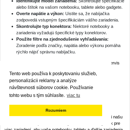
Identifikujte model zariadenia: 
Skontrolujte špecifikácie 
alebo štítok na vašom notebooku, tablete alebo gadgete.
Overte napätie a výkon: 
Uistite sa, že nabíjačka 
zodpovedá vstupným špecifikáciám vášho zariadenia.
Skontrolujte typ konektora: 
Niektoré notebooky a 
zariadenia vyžadujú špecifické typy konektorov.
Použite filtre na zjednodušenie vyhľadávania: 
Zoradenie podľa značky, napätia alebo výkonu pomáha 
rýchlo nájsť správnu nabíjačku.
Ak nemôžete nájsť presnú nabíjačku, náš zákaznícky servis 
vám pomôže identifikovať správne riešenie pre vaše 
Tento web používa k poskytovaniu služieb,
zariadenie.
personalizácii reklamy a analýze
návštevnosti súborov cookie. Používanie
Udržujte svoje zariadenia napájané – 
tohto webu s tým súhlasíte.
viac tu
Preskúmajte naše auto nabíjačky
Rozumiem
Nenechajte vybitá batéria prerušiť vašu cestu. Prezrite si našu 
kolekciu auto adaptérov, autonabíjačiek USB a nabíjačiek pre 
viac zariadení, aby vaše notebooky, tablety a ďalšie zariadenia 