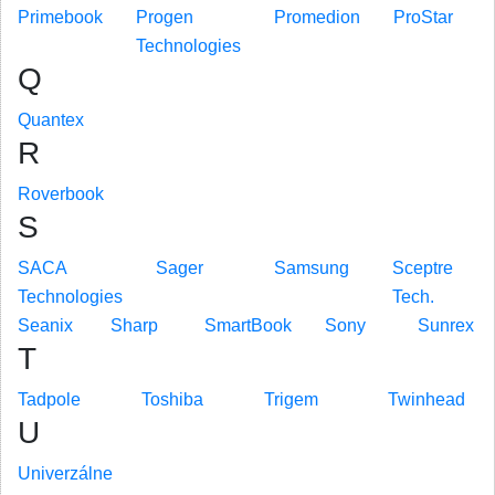
Primebook
Progen
Promedion
ProStar
Technologies
Q
Quantex
R
Roverbook
S
SACA
Sager
Samsung
Sceptre
Technologies
Tech.
Seanix
Sharp
SmartBook
Sony
Sunrex
T
Tadpole
Toshiba
Trigem
Twinhead
U
Univerzálne