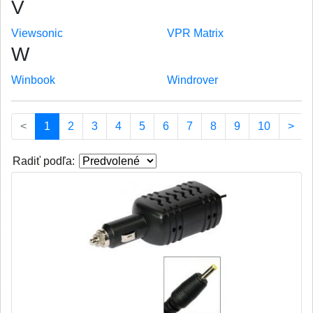
V
Viewsonic
VPR Matrix
W
Winbook
Windrover
(current)
<
1
2
3
4
5
6
7
8
9
10
>
Radiť podľa: