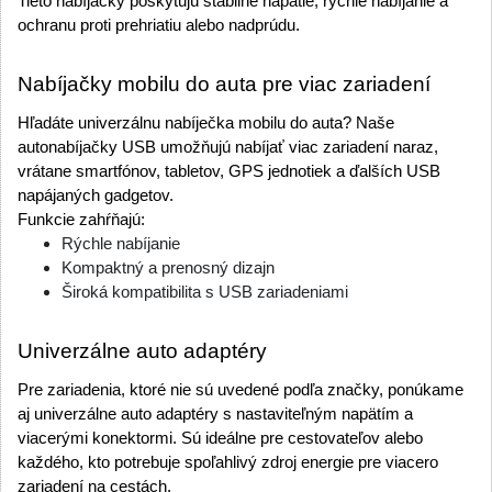
Tieto nabíjačky poskytujú stabilné napätie, rýchle nabíjanie a 
ochranu proti prehriatiu alebo nadprúdu.
Nabíjačky mobilu do auta pre viac zariadení
Hľadáte univerzálnu nabíječka mobilu do auta? Naše 
autonabíjačky USB umožňujú nabíjať viac zariadení naraz, 
vrátane smartfónov, tabletov, GPS jednotiek a ďalších USB 
napájaných gadgetov.
Funkcie zahŕňajú:
Rýchle nabíjanie
Kompaktný a prenosný dizajn
Široká kompatibilita s USB zariadeniami
Univerzálne auto adaptéry
Pre zariadenia, ktoré nie sú uvedené podľa značky, ponúkame 
aj univerzálne auto adaptéry s nastaviteľným napätím a 
viacerými konektormi. Sú ideálne pre cestovateľov alebo 
každého, kto potrebuje spoľahlivý zdroj energie pre viacero 
zariadení na cestách.