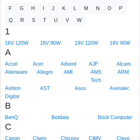
F
G
H
I
J
K
L
M
N
O
P
Q
R
S
T
U
V
W
1
16V 120W
16V 90W
19V 120W
19V 90W
A
Accel
Acer
Advent
AJP
Alcam
Alienware
Allegro
AMI
AMS
ARM
Tech
Ashton
AST
Asus
Averatec
Digital
B
BenQ
Boldata
Brick Computer
C
Canon
Chem
Chicony
CIMV
Clevo