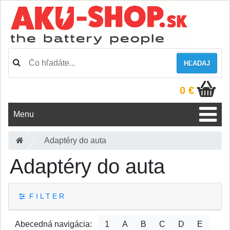
HĽADAJ
0 €
Menu
Adaptéry do auta
Adaptéry do auta
F I L T E R
Abecedná navigácia:
1
A
B
C
D
E