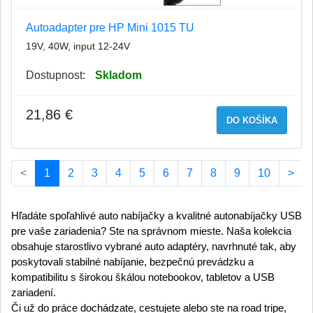
Autoadapter pre HP Mini 1015 TU
19V, 40W, input 12-24V
Dostupnost:
Skladom
21,86 €
DO KOŠÍKA
(current)
<
1
2
3
4
5
6
7
8
9
10
>
Hľadáte spoľahlivé auto nabíjačky a kvalitné autonabíjačky USB 
pre vaše zariadenia? Ste na správnom mieste. Naša kolekcia 
obsahuje starostlivo vybrané auto adaptéry, navrhnuté tak, aby 
poskytovali stabilné nabíjanie, bezpečnú prevádzku a 
kompatibilitu s širokou škálou notebookov, tabletov a USB 
zariadení.
Či už do práce dochádzate, cestujete alebo ste na road tripe, 