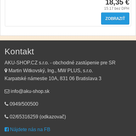
18,35 €
15.17
bez DPH
ZOBRAZIŤ
Kontakt
AKU-SHOP.CZ s.r.o. - obchodné zastúpenie pre SR
Martin Witkovský, Ing., MW PLUS, s.r.o.
Karpatské námestie 10A, 831 06 Bratislava 3
info@aku-shop.sk
0949/500500
02/65316259 (odkazovač)
Nájdete nás na FB