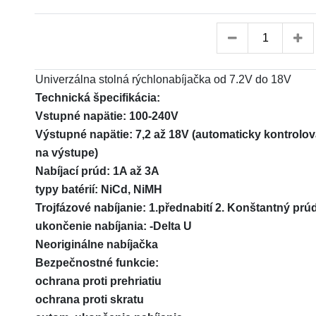
Univerzálna stolná rýchlonabíjačka od 7.2V do 18V
Technická špecifikácia:
Vstupné napätie: 100-240V
Výstupné napätie: 7,2 až 18V (automaticky kontrolo
na výstupe)
Nabíjací prúd: 1A až 3A
typy batérií: NiCd, NiMH
Trojfázové nabíjanie: 1.přednabití 2. Konštantný prúd
ukončenie nabíjania: -Delta U
Neoriginálne nabíjačka
Bezpečnostné funkcie:
ochrana proti prehriatiu
ochrana proti skratu