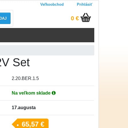
Veľkoobchod
Prihlásiť
0 €
DAJ
2V Set
2.20.BER.1.5
Na veľkom sklade
17.augusta
65,57 €