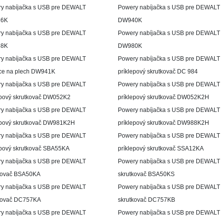
y nabíjačka s USB pre DEWALT
Powery nabíjačka s USB pre DEWALT
6K
DW940K
y nabíjačka s USB pre DEWALT
Powery nabíjačka s USB pre DEWALT
8K
DW980K
y nabíjačka s USB pre DEWALT
Powery nabíjačka s USB pre DEWALT
ce na plech DW941K
príklepový skrutkovač DC 984
y nabíjačka s USB pre DEWALT
Powery nabíjačka s USB pre DEWALT
epový skrutkovač DW052K2
príklepový skrutkovač DW052K2H
y nabíjačka s USB pre DEWALT
Powery nabíjačka s USB pre DEWALT
epový skrutkovač DW981K2H
príklepový skrutkovač DW988K2H
y nabíjačka s USB pre DEWALT
Powery nabíjačka s USB pre DEWALT
epový skrutkovač SBA55KA
príklepový skrutkovač SSA12KA
y nabíjačka s USB pre DEWALT
Powery nabíjačka s USB pre DEWALT
kovač BSA50KA
skrutkovač BSA50KS
y nabíjačka s USB pre DEWALT
Powery nabíjačka s USB pre DEWALT
kovač DC757KA
skrutkovač DC757KB
y nabíjačka s USB pre DEWALT
Powery nabíjačka s USB pre DEWALT