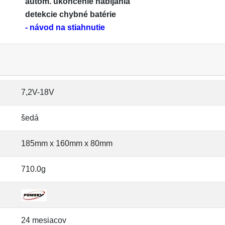
autom. ukončenie nabíjania
detekcie chybné batérie
- návod na stiahnutie
7,2V-18V
šedá
185mm x 160mm x 80mm
710.0g
24 mesiacov