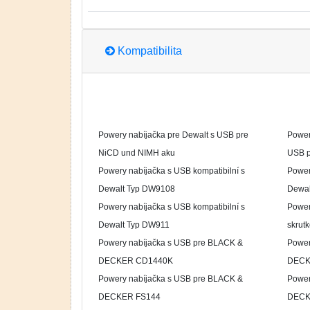
Kompatibilita
Powery nabíjačka pre Dewalt s USB pre
Power
NiCD und NIMH aku
USB p
Powery nabíjačka s USB kompatibilní s
Power
Dewalt Typ DW9108
Dewal
Powery nabíjačka s USB kompatibilní s
Powery
Dewalt Typ DW911
skrut
Powery nabíjačka s USB pre BLACK &
Power
DECKER CD1440K
DECK
Powery nabíjačka s USB pre BLACK &
Power
DECKER FS144
DECK