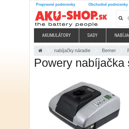
Prepravné podmienky
Obchodné podmienky
AKUMULÁTORY
SADY
NABÍJA
nabíjačky náradie
Berner
Powery nabíjačka