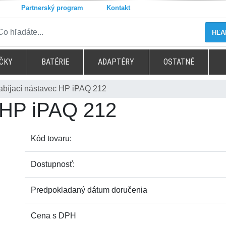
Partnerský program
Kontakt
HĽA
ČKY
BATÉRIE
ADAPTÉRY
OSTATNÉ
abíjací nástavec HP iPAQ 212
 HP iPAQ 212
Kód tovaru:
Dostupnosť:
Predpokladaný dátum doručenia
Cena s DPH