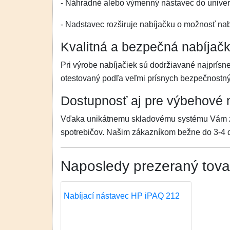
- Náhradné alebo výmenný nástavec do univerz
- Nadstavec rozširuje nabíjačku o možnosť nabí
Kvalitná a bezpečná nabíjač
Pri výrobe nabíjačiek sú dodržiavané najprísn
otestovaný podľa veľmi prísnych bezpečnostn
Dostupnosť aj pre výbehové
Vďaka unikátnemu skladovému systému Vám z
spotrebičov. Našim zákazníkom bežne do 3-4 d
Naposledy prezeraný tova
Nabíjací nástavec HP iPAQ 212