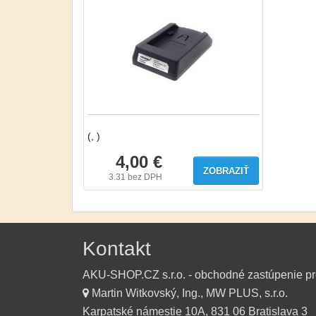
(, )
4,00 €
ZOBRAZIŤ
3.31
bez DPH
Kontakt
AKU-SHOP.CZ s.r.o. - obchodné zastúpenie p
Martin Witkovský, Ing., MW PLUS, s.r.o.
Karpatské námestie 10A, 831 06 Bratislava 3