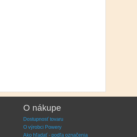
O nákupe
Dostupnosť tovaru
O výrobci Powery
Ako hľadať - podľa označenia