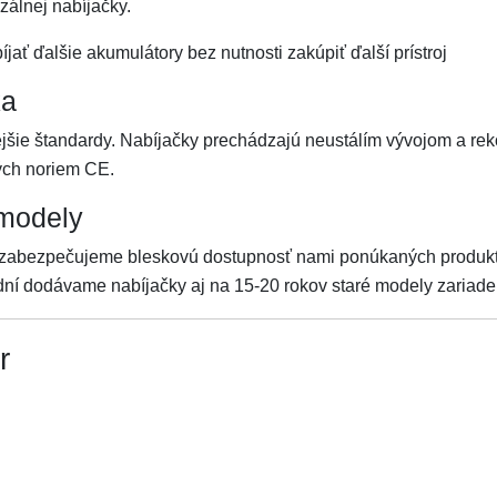
álnej nabíjačky.
jať ďalšie akumulátory bez nutnosti zakúpiť ďalší prístroj
ka
ejšie štandardy. Nabíjačky prechádzajú neustálím vývojom a re
ých noriem CE.
 modely
abezpečujeme bleskovú dostupnosť nami ponúkaných produkto
ní dodávame nabíjačky aj na 15-20 rokov staré modely zariade
r