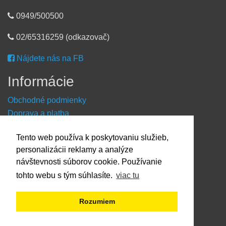
0949/500500
02/65316259 (odkazovač)
Nájdete nás na FB
Informácie
Obchodné podmienky
Doprava a platba
Reklamačný formulár
Tento web používa k poskytovaniu služieb,
Kontaktné údaje
personalizácii reklamy a analýze
O nákupe
návštevnosti súborov cookie. Používanie
tohto webu s tým súhlasíte.
viac tu
Dostupnosť tovaru
O výrobci Powery
Rozumiem
Ako hľadať - podľa označenia prístroja
Ako hľadať - podľa typu