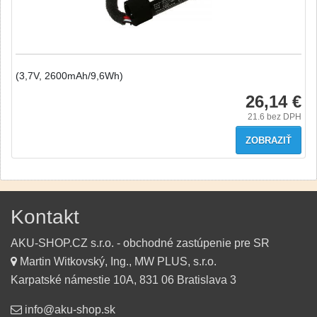
(3,7V, 2600mAh/9,6Wh)
26,14 €
21.6
bez DPH
ZOBRAZIŤ
Kontakt
AKU-SHOP.CZ s.r.o. - obchodné zastúpenie pre SR
Martin Witkovský, Ing., MW PLUS, s.r.o.
Karpatské námestie 10A, 831 06 Bratislava 3
info@aku-shop.sk