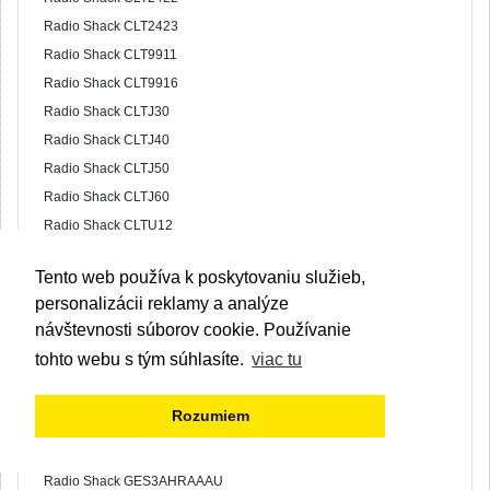
Radio Shack CLT2423
Radio Shack CLT9911
Radio Shack CLT9916
Radio Shack CLTJ30
Radio Shack CLTJ40
Radio Shack CLTJ50
Radio Shack CLTJ60
Radio Shack CLTU12
Radio Shack CLTU20
Tento web používa k poskytovaniu služieb,
Radio Shack CLTU22
personalizácii reklamy a analýze
Radio Shack CLTU30
návštevnosti súborov cookie. Používanie
Radio Shack CLTU32
tohto webu s tým súhlasíte.
viac tu
Radio Shack CLTW10
Radio Shack CLTW20
Rozumiem
Radio Shack CLTW25
Radio Shack ET2105
Radio Shack GES3AHRAAAU