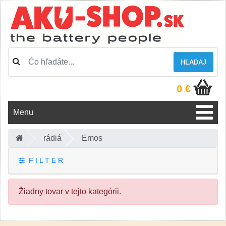
HĽADAJ
0 €
Menu
rádiá
Emos
F I L T E R
Žiadny tovar v tejto kategórii.