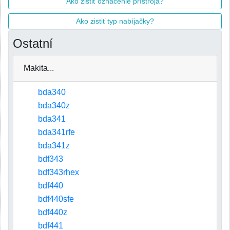
Ako zistiť označenie prístroja?
Ako zistiť typ nabíjačky?
Ostatní
Makita...
bda340
bda340z
bda341
bda341rfe
bda341z
bdf343
bdf343rhex
bdf440
bdf440sfe
bdf440z
bdf441