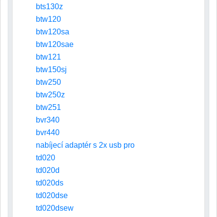
bts130z
btw120
btw120sa
btw120sae
btw121
btw150sj
btw250
btw250z
btw251
bvr340
bvr440
nabíjecí adaptér s 2x usb pro
td020
td020d
td020ds
td020dse
td020dsew