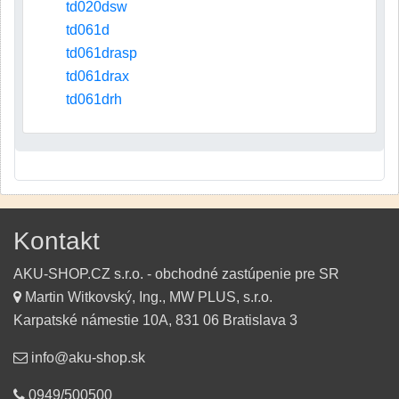
td020dsw
td061d
td061drasp
td061drax
td061drh
Kontakt
AKU-SHOP.CZ s.r.o. - obchodné zastúpenie pre SR
Martin Witkovský, Ing., MW PLUS, s.r.o.
Karpatské námestie 10A, 831 06 Bratislava 3
info@aku-shop.sk
0949/500500