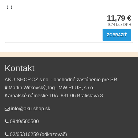
(, )
11,79 €
9.74
bez DPH
ZOBRAZIŤ
Kontakt
AKU-SHOP.CZ s.r.o. - obchodné zastúpenie pre SR
Martin Witkovský, Ing., MW PLUS, s.r.o.
Karpatské námestie 10A, 831 06 Bratislava 3
info@aku-shop.sk
0949/500500
02/65316259 (odkazovač)