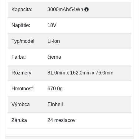
Kapacita:
3000mAh/54Wh
Napätie:
18V
Typ/model
Li-Ion
Farba:
čierna
Rozmery:
81,0mm x 162,0mm x 76,0mm
Hmotnosť:
670.0g
Výrobca
Einhell
Záruka
24 mesiacov