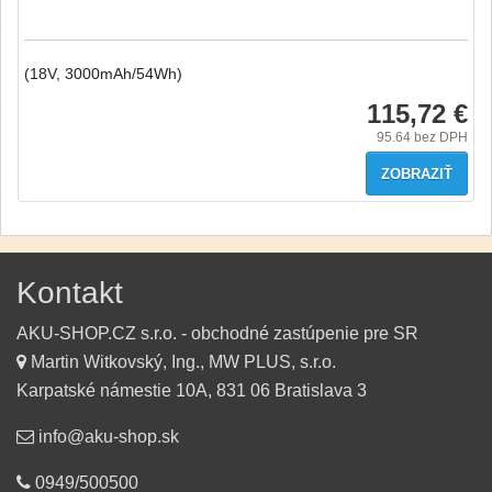
(18V, 3000mAh/54Wh)
115,72 €
95.64
bez DPH
ZOBRAZIŤ
Kontakt
AKU-SHOP.CZ s.r.o. - obchodné zastúpenie pre SR
Martin Witkovský, Ing., MW PLUS, s.r.o.
Karpatské námestie 10A, 831 06 Bratislava 3
info@aku-shop.sk
0949/500500