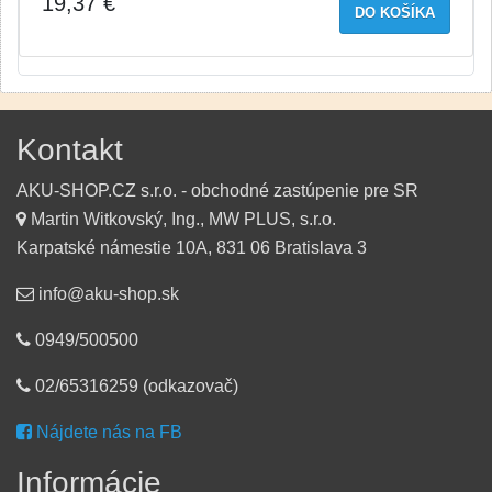
19,37 €
DO KOŠÍKA
Kontakt
AKU-SHOP.CZ s.r.o. - obchodné zastúpenie pre SR
Martin Witkovský, Ing., MW PLUS, s.r.o.
Karpatské námestie 10A, 831 06 Bratislava 3
info@aku-shop.sk
0949/500500
02/65316259 (odkazovač)
Nájdete nás na FB
Informácie