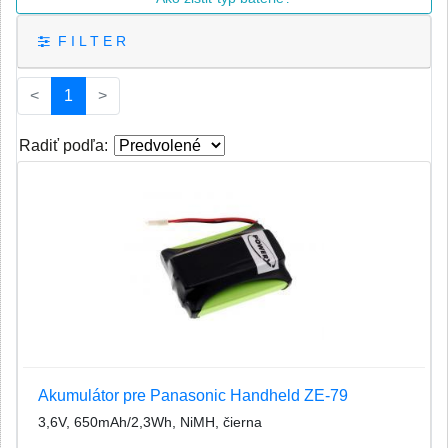
F I L T E R
(current)
<
1
>
Radiť podľa:
Akumulátor pre Panasonic Handheld ZE-79
3,6V, 650mAh/2,3Wh, NiMH, čierna