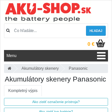
HĽADAJ
0 €
Menu
Akumulátory skenery
Panasonic
Akumulátory skenery Panasonic
Kompletný výpis
Ako zistiť označenie prístroja?
Ako zistiť typ batérie?